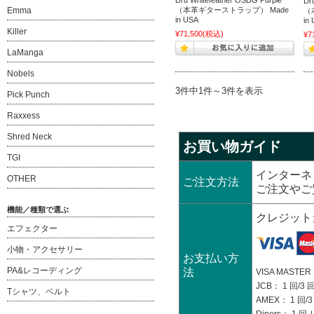
Dru Whitefeather OSDG Purple
Dr
Emma
（本革ギターストラップ） Made
（
in USA
in
Killer
¥71,500
(税込)
¥7
LaManga
Nobels
3件中1件～3件を表示
Pick Punch
Raxxess
Shred Neck
お買い物ガイド
TGI
インターネ
OTHER
ご注文方法
ご注文やご
機能／種類で選ぶ
クレジット
エフェクター
小物・アクセサリー
お支払い方
PA&レコーディング
法
VISA MASTER：
JCB： 1 回/3 回
Tシャツ、ベルト
AMEX： 1 回/3 