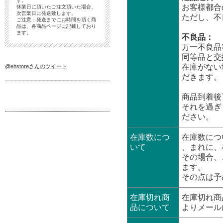
す。
お客様都合
休業日に頂いたご注文頂いた場合、
次営業日に発送致します。
ただし、不
ご注意：発送までにお時間を頂く商
品は、各商品ページに記載しており
ます。
不良品：
万一不良品
同等品と交
在庫がない
@ehstoreさんのツイート
だきます。
商品到着後
それを過ぎ
ださい。
在庫数につ
在庫数につ
いて
、まれに、
その場合、
ます。
その点は予
在庫切れ商
在庫切れ商
品について
よりメール