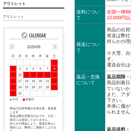
Diners： 1 
アウトレット
送料につい
全国一律88
アウトレット
て
10,00
商品の出荷
発送は弊社
何らかの理
発送につい
2026/08
て
※大雪、台
日
月
火
水
木
金
土
す。
1
運送会社は
2
3
4
5
6
7
8
9
10
11
12
13
14
15
返品・交換
返品期限・
16
17
18
19
20
21
22
について
商品到着日
23
24
25
26
27
28
29
ていないか
30
31
また、アダ
■
■
今日
休業日
下さい。
本体に傷が
商品の出荷準備が出来次第、発送致
られません
します。
発送は弊社営業日のみです。土日・
祝日には発送しておりません。
何らかの理由により、発送出来ない
場合には、事前にご連絡さし上げま
返品送料：