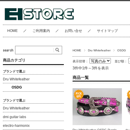
HOME
ご利用案内
お問い合せ
サイトマップ
HOME
Dru Whitefeather
OSDG
商品カテゴリ
表示切替：
並び順：
3件中1件～3件を表示
ブランドで選ぶ
商品一覧
Dru Whitefeather
OSDG
ブランドで選ぶ
Dru Whitefeather
dmi guitar labs
electro-harmonix