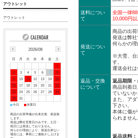
Diners： 1 
アウトレット
送料につい
全国一律88
アウトレット
て
10,00
商品の出荷
発送は弊社
何らかの理
発送につい
2026/08
て
※大雪、台
日
月
火
水
木
金
土
す。
1
運送会社は
2
3
4
5
6
7
8
9
10
11
12
13
14
15
返品・交換
返品期限・
16
17
18
19
20
21
22
について
商品到着日
23
24
25
26
27
28
29
ていないか
30
31
また、アダ
■
■
今日
休業日
下さい。
本体に傷が
商品の出荷準備が出来次第、発送致
られません
します。
発送は弊社営業日のみです。土日・
祝日には発送しておりません。
何らかの理由により、発送出来ない
場合には、事前にご連絡さし上げま
返品送料：