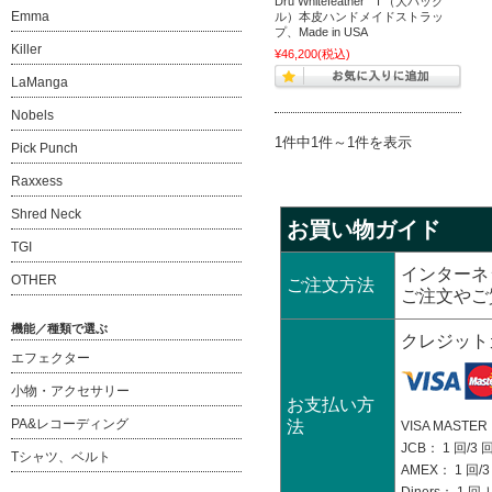
Dru Whitefeather I （大バック
Emma
ル）本皮ハンドメイドストラッ
プ、Made in USA
Killer
¥46,200
(税込)
LaManga
Nobels
1件中1件～1件を表示
Pick Punch
Raxxess
Shred Neck
お買い物ガイド
TGI
インターネ
OTHER
ご注文方法
ご注文やご
機能／種類で選ぶ
クレジット
エフェクター
小物・アクセサリー
お支払い方
PA&レコーディング
法
VISA MASTER：
JCB： 1 回/3 回
Tシャツ、ベルト
AMEX： 1 回/3 