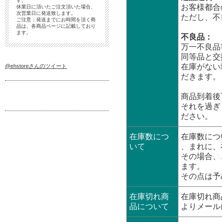
す。
お客様都合
休業日に頂いたご注文頂いた場合、
次営業日に発送致します。
ただし、不
ご注意：発送までにお時間を頂く商
品は、各商品ページに記載しており
ます。
不良品：
万一不良品
同等品と交
在庫がない
@ehstoreさんのツイート
だきます。
商品到着後
それを過ぎ
ださい。
在庫数につ
在庫数につ
いて
、まれに、
その場合、
ます。
その点は予
在庫切れ商
在庫切れ商
品について
よりメール