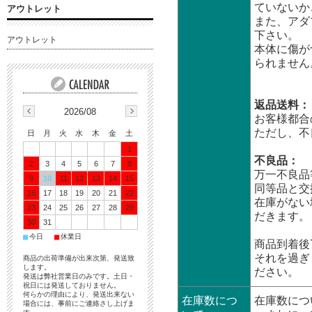
ていないか
アウトレット
また、アダ
下さい。
アウトレット
本体に傷が
られません
返品送料：
2026/08
お客様都合
ただし、不
日
月
火
水
木
金
土
1
不良品：
2
3
4
5
6
7
8
万一不良品
9
10
11
12
13
14
15
同等品と交
16
17
18
19
20
21
22
在庫がない
23
24
25
26
27
28
29
だきます。
30
31
■
■
今日
休業日
商品到着後
それを過ぎ
商品の出荷準備が出来次第、発送致
します。
ださい。
発送は弊社営業日のみです。土日・
祝日には発送しておりません。
何らかの理由により、発送出来ない
在庫数につ
在庫数につ
場合には、事前にご連絡さし上げま