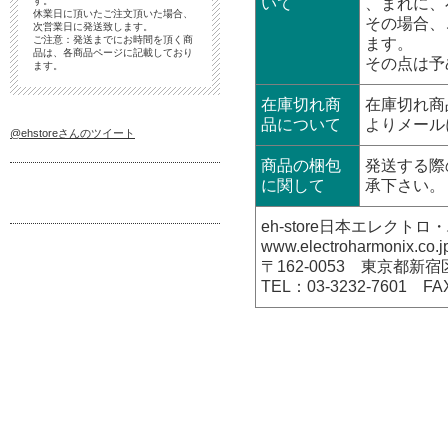
す。
いて
、まれに、
休業日に頂いたご注文頂いた場合、
その場合、
次営業日に発送致します。
ご注意：発送までにお時間を頂く商
ます。
品は、各商品ページに記載しており
その点は予
ます。
在庫切れ商
在庫切れ商
品について
よりメール
@ehstoreさんのツイート
商品の梱包
発送する際
に関して
承下さい。
eh-store日本エレク
www.electroharmonix.co.j
〒162-0053 東京都新宿
TEL：03-3232-7601 FA