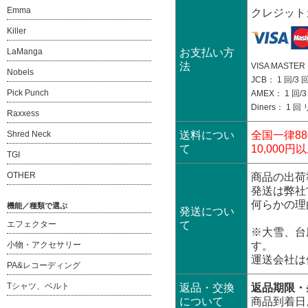
Emma
クレジット
Killer
LaManga
お支払い方
法
VISA MASTER：
Nobels
JCB： 1 回/3 回
Pick Punch
AMEX： 1 回/3 
Diners： 1 
Raxxess
Shred Neck
送料につい
全国一律88
て
10,00
TGI
OTHER
商品の出荷
発送は弊社
何らかの理
機能／種類で選ぶ
発送につい
エフェクター
て
※大雪、台
小物・アクセサリー
す。
運送会社は
PA&レコーディング
Tシャツ、ベルト
返品・交換
返品期限・
について
商品到着日