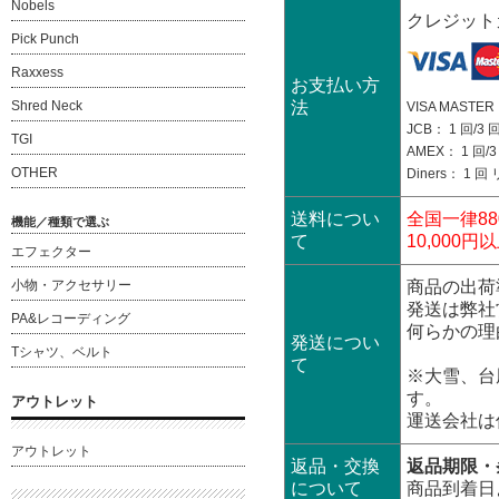
Nobels
クレジット
Pick Punch
Raxxess
お支払い方
Shred Neck
法
VISA MASTER：
JCB： 1 回/3 回
TGI
AMEX： 1 回/3 
OTHER
Diners： 1 
送料につい
全国一律88
機能／種類で選ぶ
て
10,00
エフェクター
小物・アクセサリー
商品の出荷
発送は弊社
PA&レコーディング
何らかの理
発送につい
Tシャツ、ベルト
て
※大雪、台
す。
アウトレット
運送会社は
アウトレット
返品・交換
返品期限・
について
商品到着日