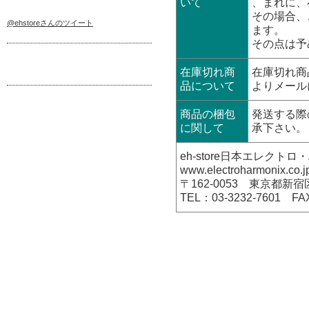
いて
、まれに、
その場合、
@ehstoreさんのツイート
ます。
その点は予
在庫切れ商
在庫切れ商
品について
よりメール
商品の梱包
発送する際
に関して
承下さい。
eh-store日本エレク
www.electroharmonix.co.j
〒162-0053 東京都新宿
TEL：03-3232-7601 FA