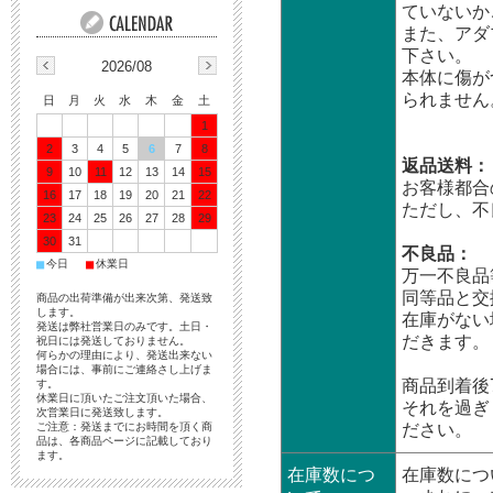
ていないか
また、アダ
下さい。
2026/08
本体に傷が
られません
日
月
火
水
木
金
土
1
2
3
4
5
6
7
8
返品送料：
9
10
11
12
13
14
15
お客様都合
16
17
18
19
20
21
22
ただし、不
23
24
25
26
27
28
29
30
31
不良品：
■
■
今日
休業日
万一不良品
同等品と交
商品の出荷準備が出来次第、発送致
します。
在庫がない
発送は弊社営業日のみです。土日・
だきます。
祝日には発送しておりません。
何らかの理由により、発送出来ない
場合には、事前にご連絡さし上げま
商品到着後
す。
休業日に頂いたご注文頂いた場合、
それを過ぎ
次営業日に発送致します。
ご注意：発送までにお時間を頂く商
ださい。
品は、各商品ページに記載しており
ます。
在庫数につ
在庫数につ