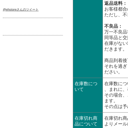
返品送料：
お客様都合
@ehstoreさんのツイート
ただし、不
不良品：
万一不良品
同等品と交
在庫がない
だきます。
商品到着後
それを過ぎ
ださい。
在庫数につ
在庫数につ
いて
、まれに、
その場合、
ます。
その点は予
在庫切れ商
在庫切れ商
品について
よりメール