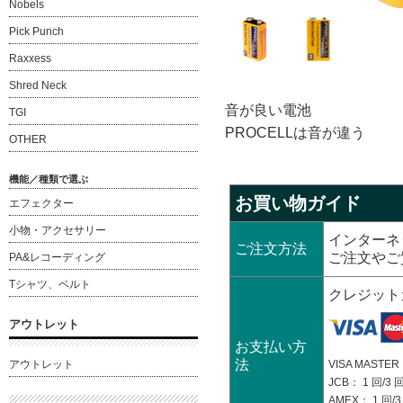
Nobels
Pick Punch
Raxxess
Shred Neck
音が良い電池
TGI
PROCELLは音が違う
OTHER
機能／種類で選ぶ
お買い物ガイド
エフェクター
小物・アクセサリー
インターネ
ご注文方法
ご注文やご
PA&レコーディング
Tシャツ、ベルト
クレジット
アウトレット
お支払い方
法
VISA MASTER：
アウトレット
JCB： 1 回/3 回
AMEX： 1 回/3 