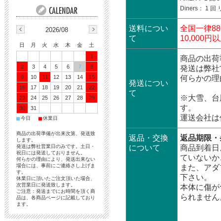
Diners： 1 
送料につい
全国一律88
2026/08
て
10,00
日
月
火
水
木
金
土
1
商品の出荷
2
3
4
5
6
7
8
発送は弊社
何らかの理
9
10
11
12
13
14
15
発送につい
16
17
18
19
20
21
22
て
※大雪、台
23
24
25
26
27
28
29
す。
30
31
運送会社は
■
■
今日
休業日
商品の出荷準備が出来次第、発送致
返品・交換
返品期限・
します。
について
商品到着日
発送は弊社営業日のみです。土日・
祝日には発送しておりません。
ていないか
何らかの理由により、発送出来ない
場合には、事前にご連絡さし上げま
また、アダ
す。
下さい。
休業日に頂いたご注文頂いた場合、
次営業日に発送致します。
本体に傷が
ご注意：発送までにお時間を頂く商
られません
品は、各商品ページに記載しており
ます。